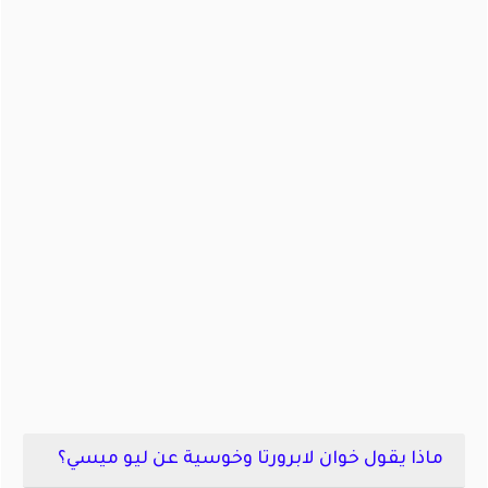
ماذا يقول خوان لابرورتا وخوسية عن ليو ميسي؟