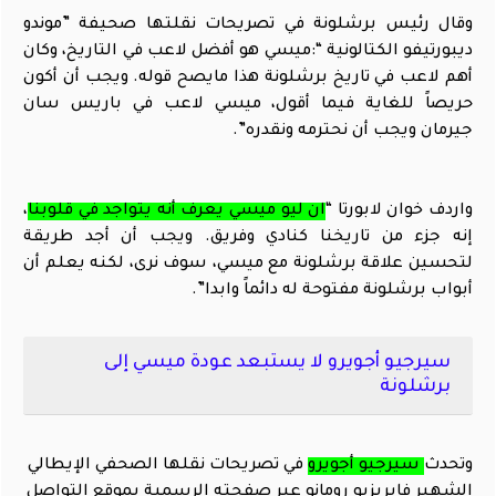
وقال رئيس برشلونة في تصريحات نقلتها صحيفة ”موندو
ديبورتيفو الكتالونية “:ميسي هو أفضل لاعب في التاريخ، وكان
أهم لاعب في تاريخ برشلونة هذا مايصح قوله. ويجب أن أكون
حريصاً للغاية فيما أقول، ميسي لاعب في باريس سان
جيرمان ويجب أن نحترمه ونقدره”.
واردف خوان لابورتا “
ان ليو ميسي يعرف أنه يتواجد في قلوبنا
،
إنه جزء من تاريخنا كنادي وفريق. ويجب أن أجد طريقة
لتحسين علاقة برشلونة مع ميسي، سوف نرى، لكنه يعلم أن
أبواب برشلونة مفتوحة له دائماً وابدا”.
سيرجيو أجويرو لا يستبعد عودة ميسي إلى
برشلونة
وتحدث
سيرجيو أجويرو
في تصريحات نقلها الصحفي الإيطالي
الشهير فابريزيو رومانو عبر صفحته الرسمية بموقع التواصل