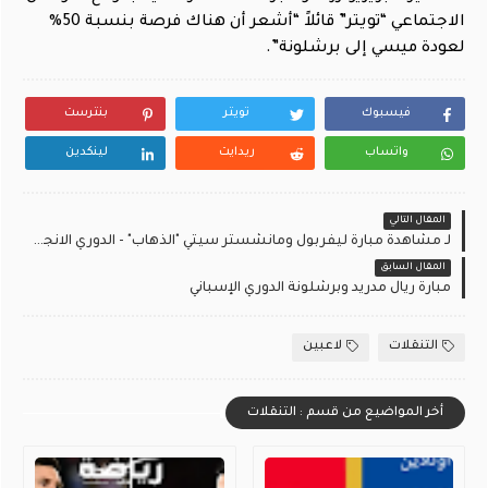
الاجتماعي “تويتر” قائلاً “أشعر أن هناك فرصة بنسبة 50%
لعودة ميسي إلى برشلونة”.
فيسبوك
تويتر
بنترست
واتساب
ريدايت
لينكدين
المقال التالي
لـ مشاهدة مبارة ليفربول ومانشستر سيتي "الذهاب" - الدوري الانجليزي الممتاز
المقال السابق
مبارة ريال مدريد وبرشلونة الدوري الإسباني
التنقلات
لاعبين
أخر المواضيع من قسم : التنقلات