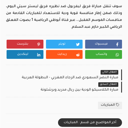
سوف تنقل مباراة فريق ليفربول ضد نظيره فريق ليستر سيتي اليوم،
وذلك ضمن إطار منافسة قوية ودية للاستعداد للمباريات القادمة من
منافسات الموسم المقبل ، عبر قناة أبوظبي الرياضية 1 بصوت المعلق
الرياضي الكبير حازم عبد السلام.
فيسبوك
تويتر
بنترست
واتساب
ريدايت
لينكدين
المقال التالي
مبارة النصر السعودي ضد الرجاء المغربي - البطولة العربية
المقال السابق
مبارة الكلاسيكو الودية بين ريال مدريد وبرشلونة
المباريات
أخر المواضيع من قسم : المباريات