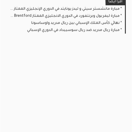
اقرا ايضا
مبارة مانشستر سيتي و ليدز يونايتد في الدوري الإنجليزي الممتاز Manchester City vs Leeds
مبارة ليفربول وبرنتفورد في الدوري الانجليزي الممتاز Liverpool vs Brentford
نهائي كأس الملك الإسباني بين ريال مدريد واوساسونا
مبارة ريال مدريد ضد ريال سوسييداد في الدوري الإسباني