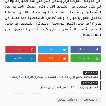
"في حقيقة الامر كنّا نركز بشكل كبير على هذه المباراة، ولاكن
لم نكن جيدين في الشوط الأول وكان حديث المدرب بين
الشوطين رائعًاجداً . لقد خرجنا وسعينا جاهدين، وحاولنا
تحقيق الفوز بالمباراة. ولقد أظهرنا الشخصية كما فعلنا في
عام ٢٠٢١ في كأس الأمم الأوروبية.. ولقد كان التسجيل في كأس
العالم شعور لا يُصدق ولكني كنت أُفضل الحصول على
الثلاث نقاط"
فيسبوك
تويتر
بنترست
واتساب
ريدايت
لينكدين
المقال التالي
السعودية تحقق اولى مفاجئآت المونديال وتحرم الارجنتين فرصة التاهل Saudi Arabia in the World Cup
المقال السابق
انجلترا وايران (6 - 2) - كأس العالم في قطر
المباريات
كأس العالم