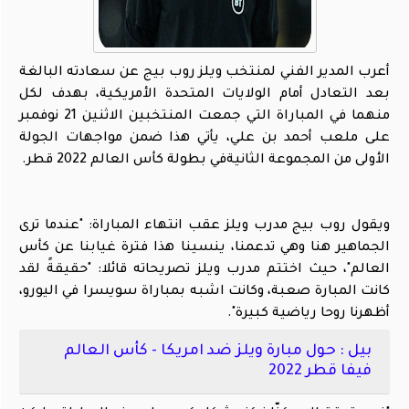
أعرب المدير الفني لمنتخب ويلز روب بيج عن سعادته البالغة
بعد التعادل أمام الولايات المتحدة الأمريكية، بهدف لكل
منهما في المباراة التي جمعت المنتخبين الاثنين 21 نوفمبر
على ملعب أحمد بن علي، يأتي هذا ضمن مواجهات الجولة
الأولى من المجموعة الثانيةفي بطولة كأس العالم 2022 قطر.
ويقول روب بيج مدرب ويلز عقب انتهاء المباراة: "عندما ترى
الجماهير هنا وهي تدعمنا، ينسينا هذا فترة غيابنا عن كأس
العالم"، حيث اختتم مدرب ويلز تصريحاته قائلا: "حقيقةً لقد
كانت المبارة صعبة، وكانت اشبه بمباراة سويسرا في اليورو،
أظهرنا روحا رياضية كبيرة".
بيل : حول مبارة ويلز ضد امريكا - كأس العالم
فيفا قطر 2022